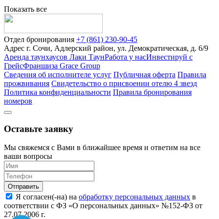
Показать все
Отдел бронирования
+7 (861) 230-90-45
Адрес
г. Сочи, Адлерский район, ул. Демократическая, д. 6/9
Аренда таунхаусов Лаки Таун
Работа у нас
Инвестируй с
Грейс
Франшиза Grace Group
Сведения об исполнителе услуг
Публичная оферта
Правила
прожвивания
Свидетельство о присвоении отелю 4 звезд
Политика конфиденциальности
Правила бронирования
номеров
Оставьте заявку
Мы свяжемся с Вами в ближайшее время и ответим на все
ваши вопросы
Отправить
Я согласен(-на) на
обработку персональных данных
в
соответствии с ФЗ «О персональных данных» №152-ФЗ от
27.07.2006 г.