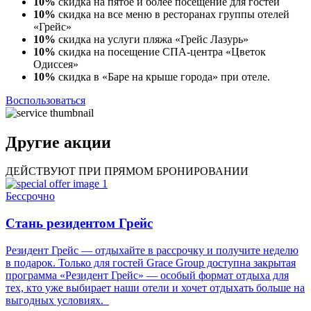
10%
скидка на пятое и более посещение для гостей
10%
скидка на все меню в ресторанах группы отелей
«Грейс»
10%
скидка на услуги пляжа «Грейс Лазурь»
10%
скидка на посещение СПА-центра «Цветок
Одиссея»
10%
скидка в «Баре на крыше города» при отеле.
Воспользоваться
Другие
акции
ДЕЙСТВУЮТ ПРИ ПРЯМОМ БРОНИРОВАНИИ
Бессрочно
с
Стань резидентом Грейс
Резидент Грейс — отдыхайте в рассрочку и получите неделю
П
в подарок. Только для гостей Grace Group доступна закрытая
программа «Резидент Грейс» — особый формат отдыха для
тех, кто уже выбирает наши отели и хочет отдыхать больше на
выгодных условиях.