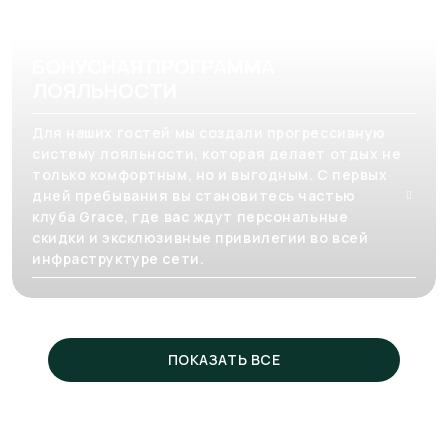
БОНУСНАЯ ПРОГРАММА
ЛОЯЛЬНОСТИ
Для наших гостей мы создали прогрессивную
систему лояльности, которая делает отдых не
только комфортным, но и выгодным. С первых
дней пребывания вы становитесь частью
клуба Grace, где вас ждут персональные
скидки и эксклюзивные привилегии во всей
инфраструктуре сети.
ПОКАЗАТЬ ВСЕ